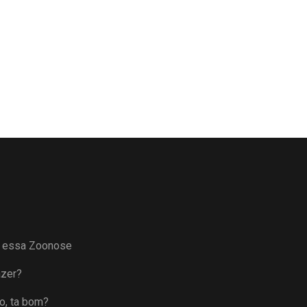
a essa Zoonose
azer?
o, ta bom?