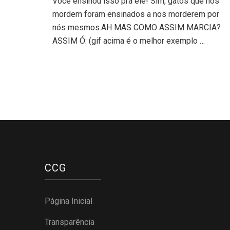
Você ensinou isso pra ele! Sim, gatos que nos
mordem foram ensinados a nos morderem por
nós mesmos.AH MAS COMO ASSIM MARCIA?
ASSIM Ó: (gif acima é o melhor exemplo …
CCG
Página Inicial
Transparência