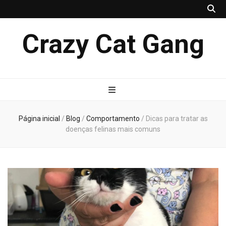
Crazy Cat Gang
Página inicial
/
Blog
/
Comportamento
/
Dicas para tratar as
doenças felinas mais comuns