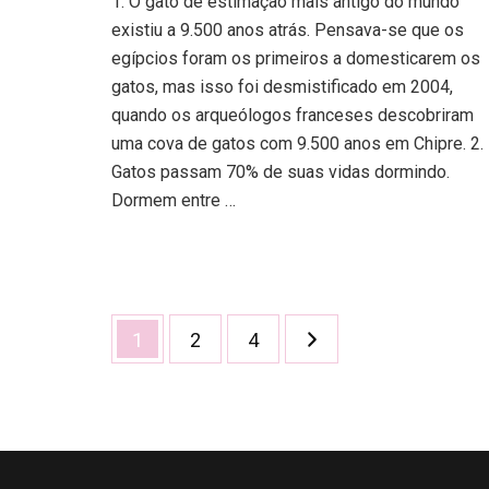
1. O gato de estimação mais antigo do mundo
existiu a 9.500 anos atrás. Pensava-se que os
egípcios foram os primeiros a domesticarem os
gatos, mas isso foi desmistificado em 2004,
quando os arqueólogos franceses descobriram
uma cova de gatos com 9.500 anos em Chipre. 2.
Gatos passam 70% de suas vidas dormindo.
Dormem entre …
Paginação
Página
Página
Página
1
2
4
de
posts