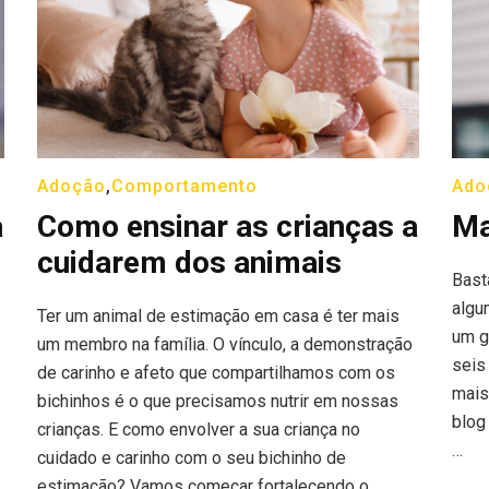
Adoção
,
Comportamento
Ado
a
Como ensinar as crianças a
Ma
cuidarem dos animais
Bast
algu
Ter um animal de estimação em casa é ter mais
um g
um membro na família. O vínculo, a demonstração
seis 
de carinho e afeto que compartilhamos com os
mais
bichinhos é o que precisamos nutrir em nossas
blog
crianças. E como envolver a sua criança no
…
cuidado e carinho com o seu bichinho de
estimação? Vamos começar fortalecendo o …