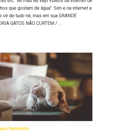
iras etc. “Ah mas eu vejo vídeos da internet de
nhos que gostam de água”. Sim e na internet a
e vê de tudo né, mas em sua GRANDE
ORIA GATOS NÃO CURTEM / …
portamento