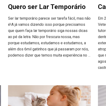
o
Quero ser Lar Temporário
Ca
Ser lar temporário parece ser tarefa fácil, mas não
Em 2
é!A já vamos dizendo isso porque precisamos
Vete
que quem faça lar temporário siga nossas dicas
tuto
ao pé da letra. Não por frescura nossa, mas
dent
porque estudamos, estudamos e estudamos, a
exte
além dos 6mil gatinhos que já passaram por nós,
atro
podemos dizer que temos muita experiência no …
que 
agos
cast