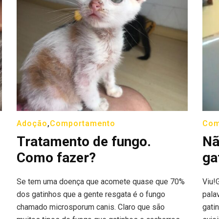
Adoção
,
Comportamento
Com
Tratamento de fungo.
Nã
Como fazer?
ga
Se tem uma doença que acomete quase que 70%
Viu!
dos gatinhos que a gente resgata é o fungo
pala
chamado microsporum canis. Claro que são
gati