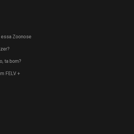
a essa Zoonose
azer?
o, ta bom?
om FELV +