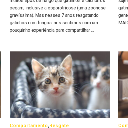
muitos tipos de fungo que gatinhos e cachorros
suje
pegam, inclusive a esporotricose (uma zoonose
gati
gravíssima). Mas nesses 7 anos resgatando
gent
gatinhos com fungos, nos sentimos com um
MAI
pouquinho experiência para compartilhar …
Comportamento
,
Resgate
Com